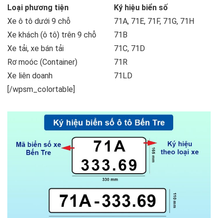
Loại phương tiện
Ký hiệu biển số
Xe ô tô dưới 9 chỗ
71A, 71E, 71F, 71G, 71H
Xe khách (ô tô) trên 9 chỗ
71B
Xe tải, xe bán tải
71C, 71D
Rơ moóc (Container)
71R
Xe liên doanh
71LD
[/wpsm_colortable]