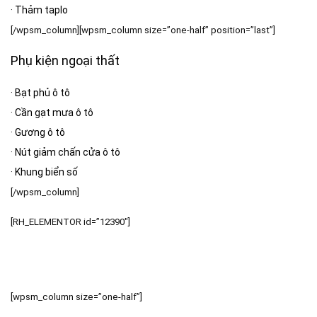
·
Thảm taplo
[/wpsm_column][wpsm_column size=”one-half” position=”last”]
Phụ kiện ngoại thất
·
Bạt phủ ô tô
·
Cần gạt mưa ô tô
·
Gương ô tô
·
Nút giảm chấn cửa ô tô
·
Khung biển số
[/wpsm_column]
[RH_ELEMENTOR id=”12390″]
[wpsm_column size=”one-half”]