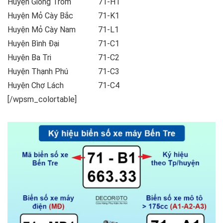
Huyện Giồng Trôm
71-H1
Huyện Mỏ Cày Bắc
71-K1
Huyện Mỏ Cày Nam
71-L1
Huyện Bình Đại
71-C1
Huyện Ba Tri
71-C2
Huyện Thạnh Phú
71-C3
Huyện Chợ Lách
71-C4
[/wpsm_colortable]