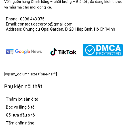
Với nguồn hàng Chính hãng – chất lượng – Giá tốt , đa dạng kích thước
và mẫu mã cho mọi dòng xe.
· Phone:
0396 443 075
· Email:
contact.decoroto@gmail.com
· Address:
Chung cư Opal Garden, Đ. 20, Hiệp Bình, Hồ Chí Minh
[wpsm_column size=”one-half”]
Phụ kiện nội thất
·
Thảm lót sàn ô tô
·
Bọc vô lăng ô tô
·
Gối tựa đầu ô tô
·
Tấm chắn nắng