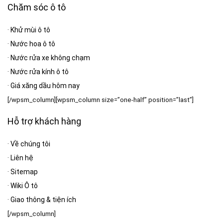
Chăm sóc ô tô
·
Khử mùi ô tô
·
Nước hoa ô tô
·
Nước rửa xe không chạm
·
Nước rửa kính ô tô
·
Giá xăng dầu hôm nay
[/wpsm_column][wpsm_column size=”one-half” position=”last”]
Hỗ trợ khách hàng
·
Về chúng tôi
·
Liên hệ
·
Sitemap
·
Wiki Ô tô
·
Giao thông & tiện ích
[/wpsm_column]