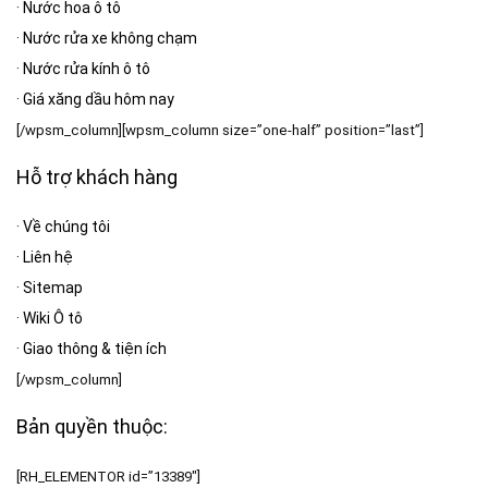
·
Nước hoa ô tô
·
Nước rửa xe không chạm
·
Nước rửa kính ô tô
·
Giá xăng dầu hôm nay
[/wpsm_column][wpsm_column size=”one-half” position=”last”]
Hỗ trợ khách hàng
·
Về chúng tôi
·
Liên hệ
·
Sitemap
·
Wiki Ô tô
·
Giao thông & tiện ích
[/wpsm_column]
Bản quyền thuộc:
[RH_ELEMENTOR id=”13389″]