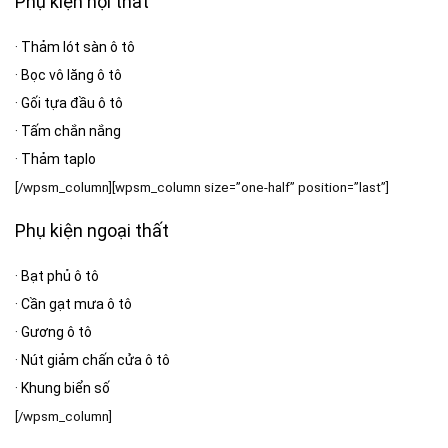
Phụ kiện nội thất
·
Thảm lót sàn ô tô
·
Bọc vô lăng ô tô
·
Gối tựa đầu ô tô
·
Tấm chắn nắng
·
Thảm taplo
[/wpsm_column][wpsm_column size=”one-half” position=”last”]
Phụ kiện ngoại thất
·
Bạt phủ ô tô
·
Cần gạt mưa ô tô
·
Gương ô tô
·
Nút giảm chấn cửa ô tô
·
Khung biển số
[/wpsm_column]