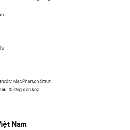
lực
ĩa
 trước: MacPherson Strut
 sau: Xương đòn kép
 Việt Nam