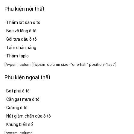
Phụ kiện nội thất
·
Thảm lót sàn ô tô
·
Bọc vô lăng ô tô
·
Gối tựa đầu ô tô
·
Tấm chắn nắng
·
Thảm taplo
[/wpsm_column][wpsm_column size=”one-half” position=”last”]
Phụ kiện ngoại thất
·
Bạt phủ ô tô
·
Cần gạt mưa ô tô
·
Gương ô tô
·
Nút giảm chấn cửa ô tô
·
Khung biển số
[/wpsm_column]