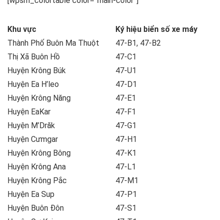
[wpsm_colortable color=”main-color”]
Khu vực
Ký hiệu biển số xe máy
Thành Phố Buôn Ma Thuột
47-B1, 47-B2
Thị Xã Buôn Hồ
47-C1
Huyện Krông Búk
47-U1
Huyện Ea H’leo
47-D1
Huyện Krông Năng
47-E1
Huyện EaKar
47-F1
Huyện M’Drăk
47-G1
Huyện Cưmgar
47-H1
Huyện Krông Bông
47-K1
Huyện Krông Ana
47-L1
Huyện Krông Pắc
47-M1
Huyện Ea Sup
47-P1
Huyện Buôn Đôn
47-S1