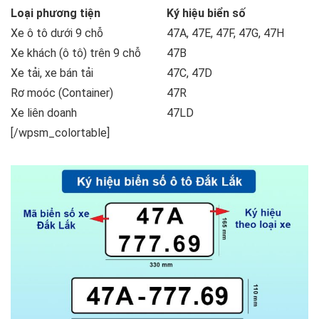
Loại phương tiện
Ký hiệu biển số
Xe ô tô dưới 9 chỗ
47A, 47E, 47F, 47G, 47H
Xe khách (ô tô) trên 9 chỗ
47B
Xe tải, xe bán tải
47C, 47D
Rơ moóc (Container)
47R
Xe liên doanh
47LD
[/wpsm_colortable]