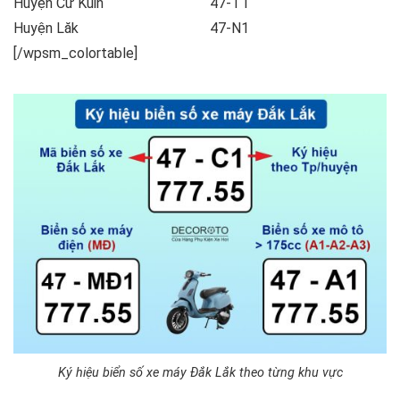
Huyện Cư Kuin
47-T1
Huyện Lăk
47-N1
[/wpsm_colortable]
Ký hiệu biển số xe máy Đắk Lắk theo từng khu vực