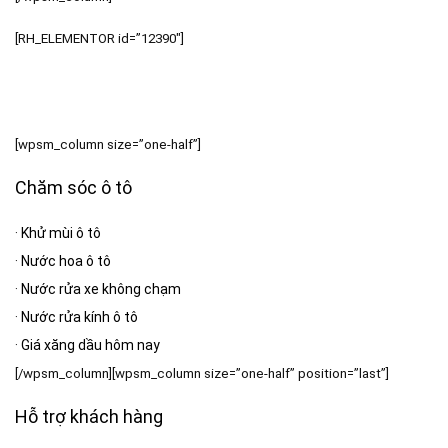
[RH_ELEMENTOR id=”12390″]
[wpsm_column size=”one-half”]
Chăm sóc ô tô
·
Khử mùi ô tô
·
Nước hoa ô tô
·
Nước rửa xe không chạm
·
Nước rửa kính ô tô
·
Giá xăng dầu hôm nay
[/wpsm_column][wpsm_column size=”one-half” position=”last”]
Hỗ trợ khách hàng