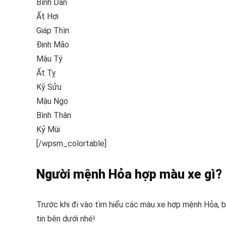
Bình Dần
Ất Hợi
Giáp Thìn
Đinh Mão
Mậu Tý
Ất Tỵ
Kỹ Sửu
Mậu Ngọ
Bình Thân
Kỷ Mùi
[/wpsm_colortable]
Người mệnh Hỏa hợp màu xe gì?
Trước khi đi vào tìm hiểu các màu xe hợp mệnh Hỏa, 
tin bên dưới nhé!