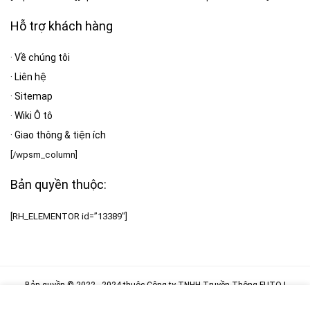
Hỗ trợ khách hàng
·
Về chúng tôi
·
Liên hệ
·
Sitemap
·
Wiki Ô tô
·
Giao thông & tiện ích
[/wpsm_column]
Bản quyền thuộc:
[RH_ELEMENTOR id=”13389″]
Bản quyền © 2022 - 2024 thuộc
Công ty TNHH Truyền Thông FUTO
|
MST: 0317946942 |
Chính sách bảo mật
|
Chính sách kiểm hàng
|
Vận
chuyển giao nhận