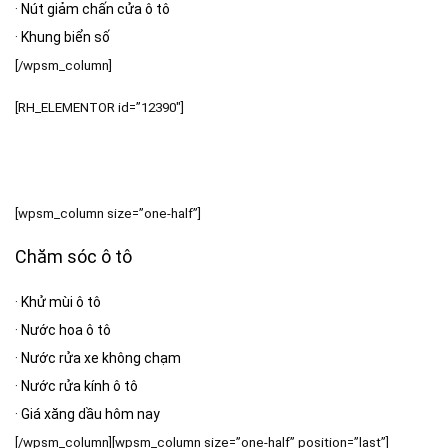
·
Nút giảm chấn cửa ô tô
·
Khung biển số
[/wpsm_column]
[RH_ELEMENTOR id=”12390″]
[wpsm_column size=”one-half”]
Chăm sóc ô tô
·
Khử mùi ô tô
·
Nước hoa ô tô
·
Nước rửa xe không chạm
·
Nước rửa kính ô tô
·
Giá xăng dầu hôm nay
[/wpsm_column][wpsm_column size=”one-half” position=”last”]