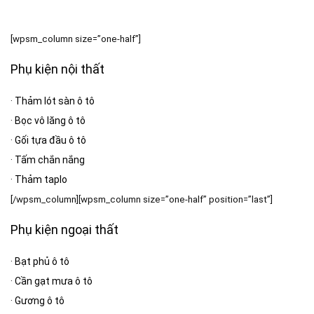
[wpsm_column size=”one-half”]
Phụ kiện nội thất
·
Thảm lót sàn ô tô
·
Bọc vô lăng ô tô
·
Gối tựa đầu ô tô
·
Tấm chắn nắng
·
Thảm taplo
[/wpsm_column][wpsm_column size=”one-half” position=”last”]
Phụ kiện ngoại thất
·
Bạt phủ ô tô
·
Cần gạt mưa ô tô
·
Gương ô tô