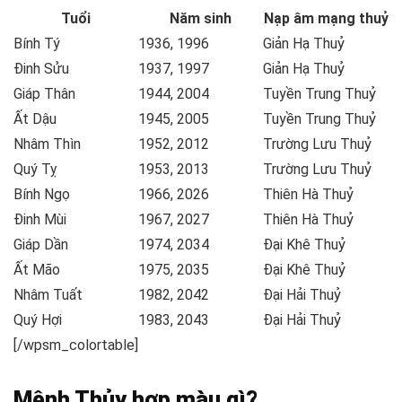
Tuổi
Năm sinh
Nạp âm mạng thuỷ
Bính Tý
1936, 1996
Giản Hạ Thuỷ
Đinh Sửu
1937, 1997
Giản Hạ Thuỷ
Giáp Thân
1944, 2004
Tuyền Trung Thuỷ
Ất Dậu
1945, 2005
Tuyền Trung Thuỷ
Nhâm Thìn
1952, 2012
Trường Lưu Thuỷ
Quý Tỵ
1953, 2013
Trường Lưu Thuỷ
Bính Ngọ
1966, 2026
Thiên Hà Thuỷ
Đinh Mùi
1967, 2027
Thiên Hà Thuỷ
Giáp Dần
1974, 2034
Đại Khê Thuỷ
Ất Mão
1975, 2035
Đại Khê Thuỷ
Nhâm Tuất
1982, 2042
Đại Hải Thuỷ
Quý Hợi
1983, 2043
Đại Hải Thuỷ
[/wpsm_colortable]
Mệnh Thủy hợp màu gì?