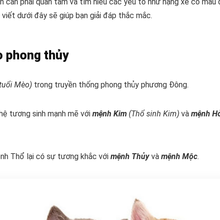
ạn cần phải quan tâm và tìm hiểu các yếu tố như hạng xe có màu
 viết dưới đây sẽ giúp bạn giải đáp thắc mắc.
o phong thủy
 tuổi Mèo)
trong truyền thống phong thủy phương Đông.
 hệ tương sinh mạnh mẽ với
mệnh Kim
(Thổ sinh Kim)
và
mệnh H
ệnh Thổ lại có sự tương khắc với
mệnh Thủy
và
mệnh Mộc
.