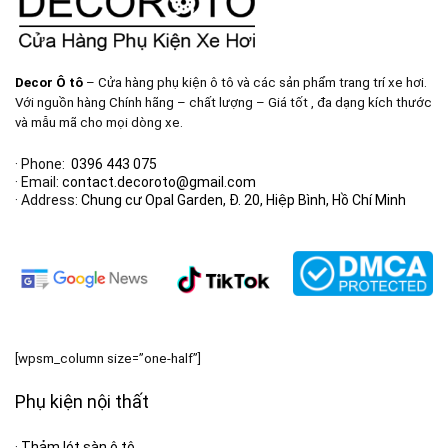
Decor Ô tô
– Cửa hàng phụ kiện ô tô và các sản phẩm trang trí xe hơi.
Với nguồn hàng Chính hãng – chất lượng – Giá tốt , đa dạng kích thước
và mẫu mã cho mọi dòng xe.
· Phone:
0396 443 075
· Email:
contact.decoroto@gmail.com
· Address:
Chung cư Opal Garden, Đ. 20, Hiệp Bình, Hồ Chí Minh
[wpsm_column size=”one-half”]
Phụ kiện nội thất
·
Thảm lót sàn ô tô