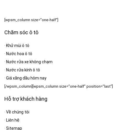
[wpsm_column size=”one-half”]
Chăm sóc ô tô
·
Khử mùi ô tô
·
Nước hoa ô tô
·
Nước rửa xe không chạm
·
Nước rửa kính ô tô
·
Giá xăng dầu hôm nay
[/wpsm_column][wpsm_column size=”one-half” position=”last”]
Hỗ trợ khách hàng
·
Về chúng tôi
·
Liên hệ
·
Sitemap