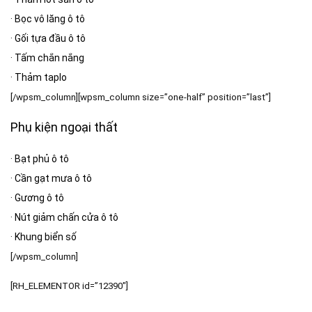
·
Bọc vô lăng ô tô
·
Gối tựa đầu ô tô
·
Tấm chắn nắng
·
Thảm taplo
[/wpsm_column][wpsm_column size=”one-half” position=”last”]
Phụ kiện ngoại thất
·
Bạt phủ ô tô
·
Cần gạt mưa ô tô
·
Gương ô tô
·
Nút giảm chấn cửa ô tô
·
Khung biển số
[/wpsm_column]
[RH_ELEMENTOR id=”12390″]