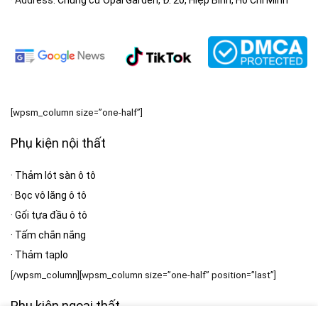
· Address:
Chung cư Opal Garden, Đ. 20, Hiệp Bình, Hồ Chí Minh
[wpsm_column size=”one-half”]
Phụ kiện nội thất
·
Thảm lót sàn ô tô
·
Bọc vô lăng ô tô
·
Gối tựa đầu ô tô
·
Tấm chắn nắng
·
Thảm taplo
[/wpsm_column][wpsm_column size=”one-half” position=”last”]
Phụ kiện ngoại thất