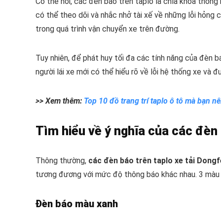
Có thể nói, các đèn báo trên taplo là chìa khóa thôn
có thể theo dõi và nhắc nhở tài xế về những lỗi hỏng 
trong quá trình vận chuyển xe trên đường.
Tuy nhiên, để phát huy tối đa các tính năng của đèn b
người lái xe mới có thể hiểu rõ về lỗi hệ thống xe và đư
>> Xem thêm:
Top 10 đồ trang trí taplo ô tô mà bạn n
Tìm hiểu về ý nghĩa của các đèn 
Thông thường,
các đèn báo trên taplo xe tải Dong
tương đương với mức độ thông báo khác nhau. 3 màu M
Đèn báo màu xanh