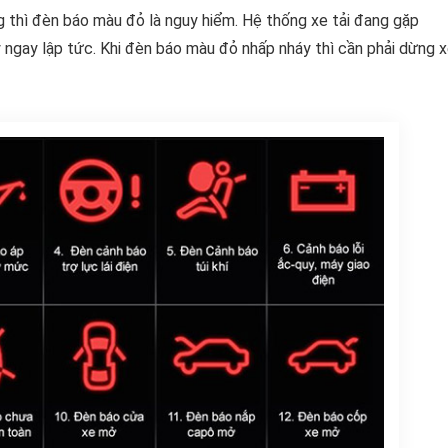
ng thì đèn báo màu đỏ là nguy hiểm. Hệ thống xe tải đang gặp
lý ngay lập tức. Khi đèn báo màu đỏ nhấp nháy thì cần phải dừng 