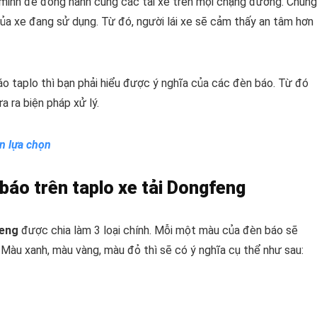
g minh để đồng hành cùng các tài xế trên mọi chặng đường. Chúng
của xe đang sử dụng. Từ đó, người lái xe sẽ cảm thấy an tâm hơn
áo taplo thì bạn phải hiểu được ý nghĩa của các đèn báo. Từ đó
a ra biện pháp xử lý.
ên lựa chọn
báo trên taplo xe tải Dongfeng
feng
được chia làm 3 loại chính. Mỗi một màu của đèn báo sẽ
àu xanh, màu vàng, màu đỏ thì sẽ có ý nghĩa cụ thể như sau: