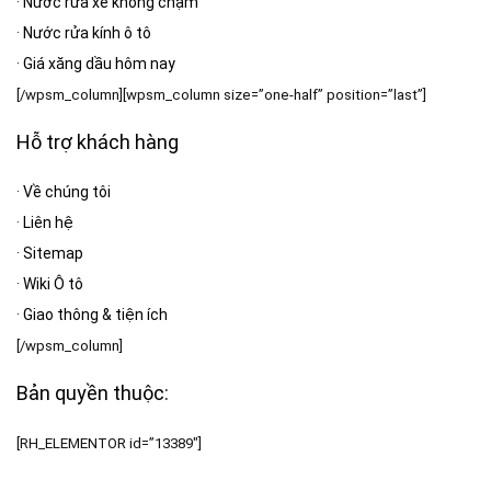
·
Nước rửa xe không chạm
·
Nước rửa kính ô tô
·
Giá xăng dầu hôm nay
[/wpsm_column][wpsm_column size=”one-half” position=”last”]
Hỗ trợ khách hàng
·
Về chúng tôi
·
Liên hệ
·
Sitemap
·
Wiki Ô tô
·
Giao thông & tiện ích
[/wpsm_column]
Bản quyền thuộc:
[RH_ELEMENTOR id=”13389″]