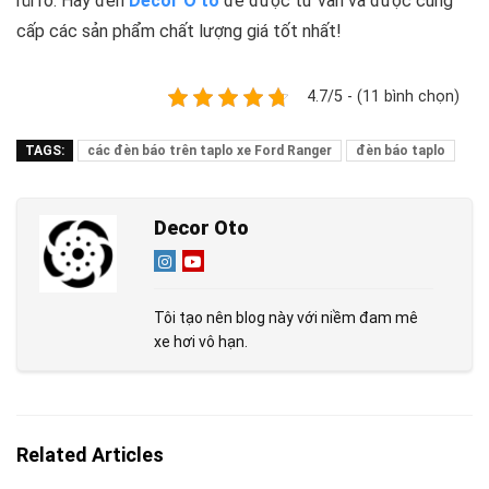
rủi ro. Hãy đến
Decor Ô tô
để được tư vấn và được cung
cấp các sản phẩm chất lượng giá tốt nhất!
4.7/5 - (11 bình chọn)
TAGS:
các đèn báo trên taplo xe Ford Ranger
đèn báo taplo
Decor Oto
Tôi tạo nên blog này với niềm đam mê
xe hơi vô hạn.
Related Articles