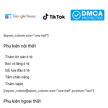
[wpsm_column size=”one-half”]
Phụ kiện nội thất
·
Thảm lót sàn ô tô
·
Bọc vô lăng ô tô
·
Gối tựa đầu ô tô
·
Tấm chắn nắng
·
Thảm taplo
[/wpsm_column][wpsm_column size=”one-half” position=”last”]
Phụ kiện ngoại thất