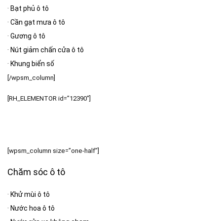
·
Bạt phủ ô tô
·
Cần gạt mưa ô tô
·
Gương ô tô
·
Nút giảm chấn cửa ô tô
·
Khung biển số
[/wpsm_column]
[RH_ELEMENTOR id=”12390″]
[wpsm_column size=”one-half”]
Chăm sóc ô tô
·
Khử mùi ô tô
·
Nước hoa ô tô