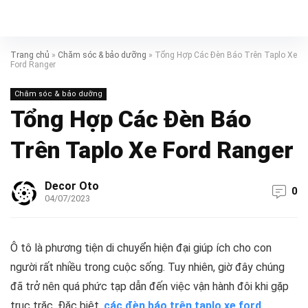
Trang chủ
»
Chăm sóc & bảo dưỡng
»
Tổng Hợp Các Đèn Báo Trên Taplo Xe
Ford Ranger
Chăm sóc & bảo dưỡng
Tổng Hợp Các Đèn Báo
Trên Taplo Xe Ford Ranger
Decor Oto
0
04/07/2023
Ô tô là phương tiện di chuyển hiện đại giúp ích cho con
người rất nhiều trong cuộc sống. Tuy nhiên, giờ đây chúng
đã trở nên quá phức tạp dẫn đến việc vận hành đôi khi gặp
trục trặc. Đặc biệt,
các đèn báo trên taplo xe ford