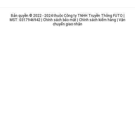
Bản quyền © 2022 - 2024 thuộc
Công ty TNHH Truyền Thông FUTO
|
MST: 0317946942 |
Chính sách bảo mật
|
Chính sách kiểm hàng
|
Vận
chuyển giao nhận