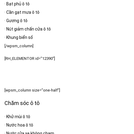
·
Bạt phủ ô tô
·
Cần gạt mưa ô tô
·
Gương ô tô
·
Nút giảm chấn cửa ô tô
·
Khung biển số
[/wpsm_column]
[RH_ELEMENTOR id=”12390″]
[wpsm_column size=”one-half”]
Chăm sóc ô tô
·
Khử mùi ô tô
·
Nước hoa ô tô
·
Nước rửa xe không chạm