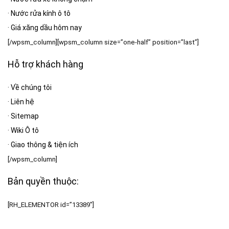
·
Nước rửa kính ô tô
·
Giá xăng dầu hôm nay
[/wpsm_column][wpsm_column size=”one-half” position=”last”]
Hỗ trợ khách hàng
·
Về chúng tôi
·
Liên hệ
·
Sitemap
·
Wiki Ô tô
·
Giao thông & tiện ích
[/wpsm_column]
Bản quyền thuộc:
[RH_ELEMENTOR id=”13389″]