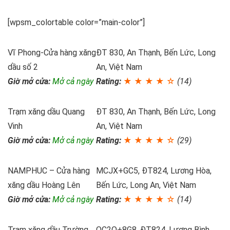
[wpsm_colortable color=”main-color”]
Vĩ Phong-Cửa hàng xăng
ĐT 830, An Thạnh, Bến Lức, Long
dầu số 2
An, Việt Nam
Giờ mở cửa:
Mở cả ngày
Rating:
★ ★ ★ ★ ☆
(14)
Trạm xăng dầu Quang
ĐT 830, An Thạnh, Bến Lức, Long
Vinh
An, Việt Nam
Giờ mở cửa:
Mở cả ngày
Rating:
★ ★ ★ ★ ☆
(29)
NAMPHUC – Cửa hàng
MCJX+GC5, ĐT824, Lương Hòa,
xăng dầu Hoàng Lên
Bến Lức, Long An, Việt Nam
Giờ mở cửa:
Mở cả ngày
Rating:
★ ★ ★ ★ ☆
(14)
Trạm xăng dầu Trường
QC2Q+8G8, ĐT824, Lương Bình,