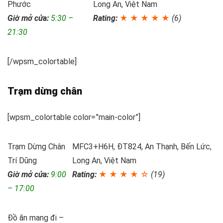
Phước
Long An, Việt Nam
Giờ mở cửa:
5:30 –
Rating:
★ ★ ★ ★ ★
(6)
21:30
[/wpsm_colortable]
Trạm dừng chân
[wpsm_colortable color=”main-color”]
Trạm Dừng Chân
MFC3+H6H, ĐT824, An Thạnh, Bến Lức,
Trí Dũng
Long An, Việt Nam
Giờ mở cửa:
9:00
Rating:
★ ★ ★ ★ ☆
(19)
– 17:00
Đồ ăn mang đi –