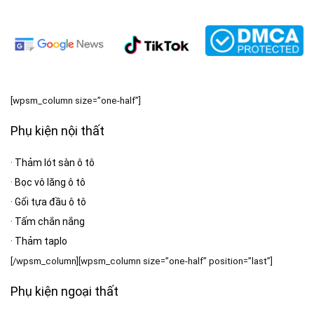
[wpsm_column size=”one-half”]
Phụ kiện nội thất
·
Thảm lót sàn ô tô
·
Bọc vô lăng ô tô
·
Gối tựa đầu ô tô
·
Tấm chắn nắng
·
Thảm taplo
[/wpsm_column][wpsm_column size=”one-half” position=”last”]
Phụ kiện ngoại thất