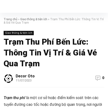
Trang chủ
»
Giao thông & tiện ích
»
Trạm Thu Phí Bến Lức: Thông Tin Vị Trí
& Giá Vé Qua Trạm
Giao thông & tiện ích
Trạm Thu Phí Bến Lức:
Thông Tin Vị Trí & Giá Vé
Qua Trạm
Decor Oto
0
11/07/2023
Trạm thu phí
là một cơ sở hoặc điểm kiểm soát trên các
tuyến đường cao tốc hoặc đường bộ quan trọng, nơi người