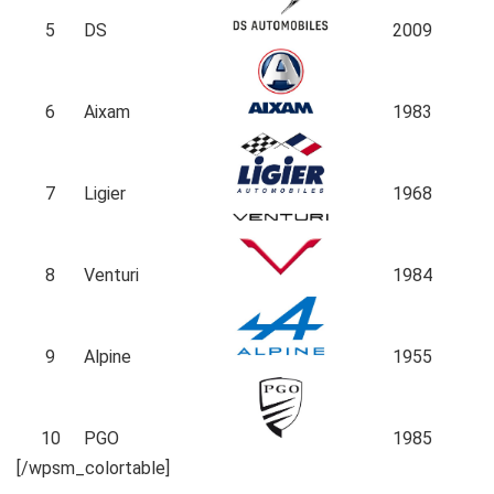
5
DS
2009
6
Aixam
1983
7
Ligier
1968
8
Venturi
1984
9
Alpine
1955
10
PGO
1985
[/wpsm_colortable]