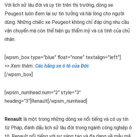
Với lịch sử lâu đời và uy tín trên thị trường, dòng xe
Peugeot luôn đem lại sự tin tưởng và hài lòng cho người
dùng. Những chiếc xe Peugeot không chỉ đáp ứng nhu cầu
vận chuyển mà còn thể hiện gu thẩm mỹ và cá tính của chủ
nhân.
[wpsm_box type=”blue” float=”none” textalign=”left”]
>> Xem thêm:
Các hãng xe ô tô của Đức
[/wpsm_box]
[wpsm_numhead num=”2″ style=”3″
heading=”3″]Renault[/wpsm_numhead]
Renault
là một trong những dòng xe nổi tiếng và có uy tín
từ Pháp, đánh dấu lịch sử lâu đời trong ngành công nghiệp ô
tô. Renault nổi tiếng với sự sáng tạo và đa dạng về mẫu mã