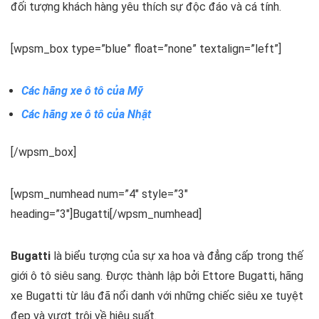
đối tượng khách hàng yêu thích sự độc đáo và cá tính.
[wpsm_box type=”blue” float=”none” textalign=”left”]
Các hãng xe ô tô của Mỹ
Các hãng xe ô tô của Nhật
[/wpsm_box]
[wpsm_numhead num=”4″ style=”3″
heading=”3″]Bugatti[/wpsm_numhead]
Bugatti
là biểu tượng của sự xa hoa và đẳng cấp trong thế
giới ô tô siêu sang. Được thành lập bởi Ettore Bugatti, hãng
xe Bugatti từ lâu đã nổi danh với những chiếc siêu xe tuyệt
đẹp và vượt trội về hiệu suất.