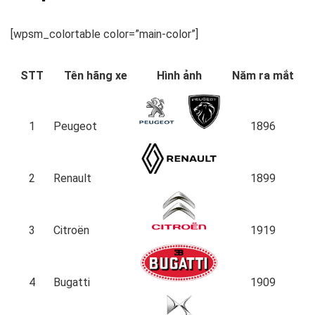
[wpsm_colortable color=”main-color”]
STT
Tên hãng xe
Hình ảnh
Năm ra mắt
1
Peugeot
1896
2
Renault
1899
3
Citroën
1919
4
Bugatti
1909