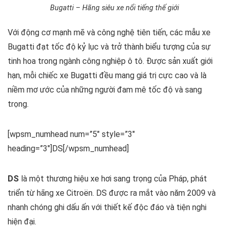
Bugatti – Hãng siêu xe nổi tiếng thế giới
Với động cơ mạnh mẽ và công nghệ tiên tiến, các mẫu xe
Bugatti đạt tốc độ kỷ lục và trở thành biểu tượng của sự
tinh hoa trong ngành công nghiệp ô tô. Được sản xuất giới
hạn, mỗi chiếc xe Bugatti đều mang giá trị cực cao và là
niềm mơ ước của những người đam mê tốc độ và sang
trọng.
[wpsm_numhead num=”5″ style=”3″
heading=”3″]DS[/wpsm_numhead]
DS
là một thương hiệu xe hơi sang trọng của Pháp, phát
triển từ hãng xe Citroën. DS được ra mắt vào năm 2009 và
nhanh chóng ghi dấu ấn với thiết kế độc đáo và tiện nghi
hiện đại.